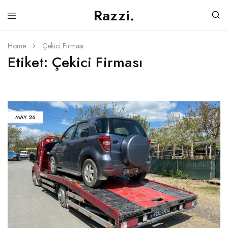
Razzi.
Silivri
Silivri
Oto
Oto
Çekici
Çekici
Home
Çekici Firması
Adresi
Etiket:
Çekici Firması
MAY
26