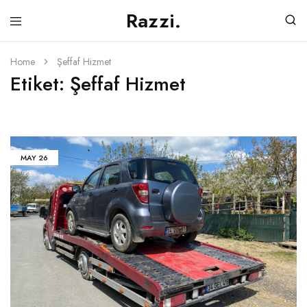
Razzi.
Silivri
Silivri
Oto
Oto
Çekici
Çekici
Home
Şeffaf Hizmet
Adresi
Etiket:
Şeffaf Hizmet
MAY
26